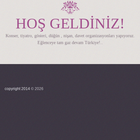
HOŞ GELDİNİZ!
Konser, tiyatro, gösteri, düğün , nişan, davet organizasyonları yapıyoruz.
Eğlenceye tam gaz devam Türkiye!..
copyright 2014
©
2026