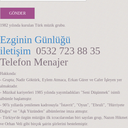
1982 yılında kurulan Türk müzik grubu.
Ezginin Günlüğü
iletişim
0532 723 88 35
Telefon Menajer
Hakkında:
- Grupta; Nadir Göktürk, Eylem Atmaca, Erkan Gürer ve Cafer İşleyen yer
almaktadır.
- Müzikal kariyerleri 1985 yılında yayımladıkları "Seni Düşünmek" isimli
albümle başlamıştır.
- 90'lı yıllarda yenilenen kadrosuyla "İstavrit", "Oyun", "Ebruli", "Hürriyete
Doğru" ve "Aşk Yüzünden" albümlerine imza atmıştır.
- Türkiye'de özgün müziğin ilk icracılarından biri sayılan grup, Nazım Hikmet
ve Orhan Veli gibi birçok şairin şiirlerini bestelemiştir.