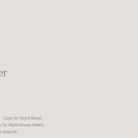
er
k, Gaye Su Akyol Resmi
 Su Akyol konser bedeli,
l ulaşırım,