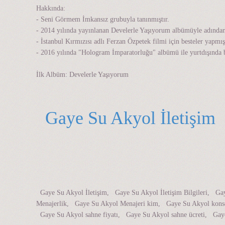
Hakkında:
- Seni Görmem İmkansız grubuyla tanınmıştır.
- 2014 yılında yayınlanan Develerle Yaşıyorum albümüyle adından 
- İstanbul Kırmızısı adlı Ferzan Özpetek filmi için besteler yapmışt
- 2016 yılında "Hologram İmparatorluğu" albümü ile yurtdışında bi
İlk Albüm: Develerle Yaşıyorum
Gaye Su Akyol İletişim
0
Gaye Su Akyol İletişim, Gaye Su Akyol İletişim Bilgileri, 
Menajerlik, Gaye Su Akyol Menajeri kim, Gaye Su Akyol konser
Gaye Su Akyol sahne fiyatı, Gaye Su Akyol sahne ücreti, Gaye