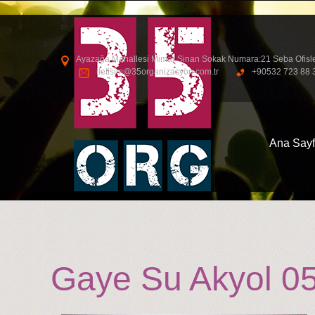
Ayazağa Mahallesi Mimar Sinan Sokak Numara:21 Seba Ofisleri S
iletisim@35organizasyon.com.tr
+90532 723 88 
Ana Say
Gaye Su Akyol 053