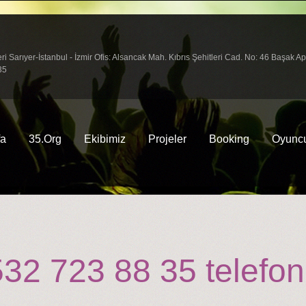
arıyer-İstanbul - İzmir Ofis: Alsancak Mah. Kıbrıs Şehitleri Cad. No: 46 Başak A
35
fa
35.Org
Ekibimiz
Projeler
Booking
Oyuncu
2 723 88 35 telefon 