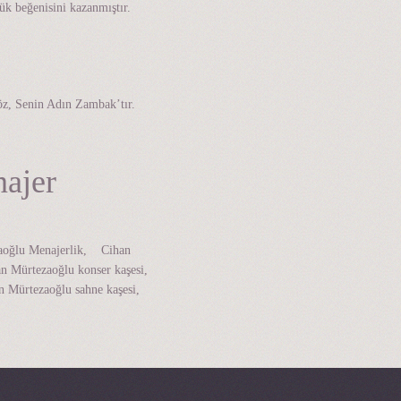
k beğenisini kazanmıştır.
öz, Senin Adın Zambak’tır.
najer
zaoğlu Menajerlik, Cihan
 Mürtezaoğlu konser kaşesi,
 Mürtezaoğlu sahne kaşesi,