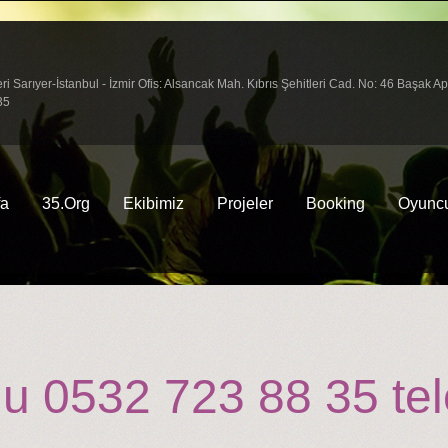
arıyer-İstanbul - İzmir Ofis: Alsancak Mah. Kıbrıs Şehitleri Cad. No: 46 Başak A
35
fa
35.Org
Ekibimiz
Projeler
Booking
Oyuncu
 0532 723 88 35 tele