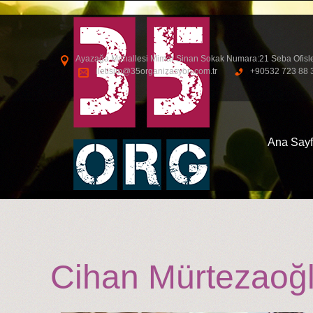
Ayazağa Mahallesi Mimar Sinan Sokak Numara:21 Seba Ofisleri S
iletisim@35organizasyon.com.tr
+90532 723 88 
Ana Say
Cihan Mürtezaoğlu