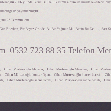
ezaoğlu 2006 yılında Bitsin Bu Delilik isimli albüm ile müzik severlerin büyü
ımcılığı ile yayımlanmıştır.
 günü 23 Temmuz’dur.
Güz Biterken, Bir Beyaz Orkide, Bu Bir Yağmur Mu, Bitsin Bu Delilik, Sarı S
im 0532 723 88 35 Telefon Me
leri, Cihan Mürtezaoğlu Menajer, Cihan Mürtezaoğlu Menajeri, Cihan Mürte
, Cihan Mürtezaoğlu konser fiyatı, Cihan Mürtezaoğlu konser ücreti, Cihan
tı, Cihan Mürtezaoğlu sahne ücreti, Cihan Mürtezaoğlu sahne bedeli, Cihan