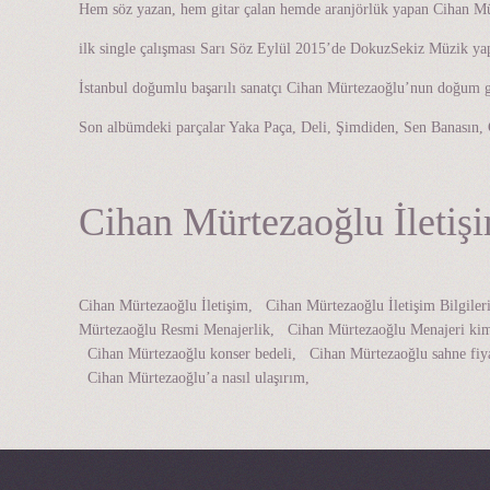
Hem söz yazan, hem gitar çalan hemde aranjörlük yapan Cihan Mürt
ilk single çalışması Sarı Söz Eylül 2015’de DokuzSekiz Müzik yap
İstanbul doğumlu başarılı sanatçı Cihan Mürtezaoğlu’nun doğum
Son albümdeki parçalar Yaka Paça, Deli, Şimdiden, Sen Banasın, 
Cihan Mürtezaoğlu İletiş
Cihan Mürtezaoğlu İletişim, Cihan Mürtezaoğlu İletişim Bilgi
Mürtezaoğlu Resmi Menajerlik, Cihan Mürtezaoğlu Menajeri kim
Cihan Mürtezaoğlu konser bedeli, Cihan Mürtezaoğlu sahne fiya
Cihan Mürtezaoğlu’a nasıl ulaşırım,