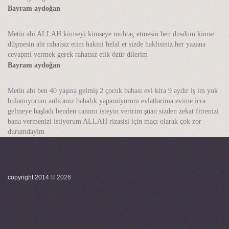
Bayram aydoğan
Metin abi ALLAH kimseyi kimseye muhtaç etmesin ben dusdum kimse
düşmesin abi rahatsız etim hakini helal et sizde haklisiniz her yazana
cevapmi vermek gerek rahatsız etik özür dilerim
Bayram aydoğan
Metin abi ben 40 yaşına gelmiş 2 çocuk babası evi kira 9 aydır iş im yok
bulamıyorum anlicaniz babalık yapamiyorum evlatlarima evime icra
gelmeye başladı benden canımı isteyin veririm şuan sizden zekat fitrenizi
bana vermenizi istiyorum ALLAH rizasisi için maçı olarak çok zor
durumdayim
copyright 2014
©
2026