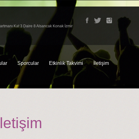
partmanı Kat 3 Daire 8 Alsancak Konak İzmir
lar
Sporcular
Etkinlik Takvimi
İletişim
letişim