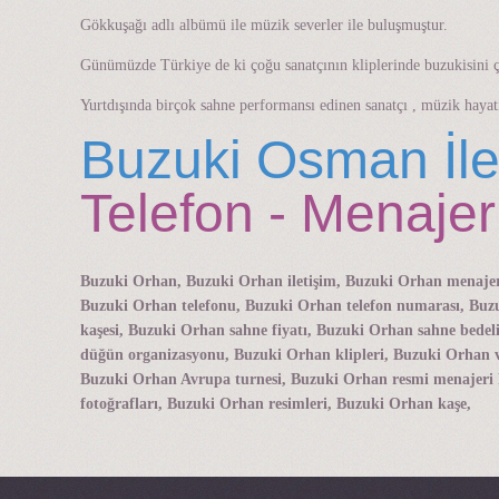
Gökkuşağı adlı albümü ile müzik severler ile buluşmuştur.
Günümüzde Türkiye de ki çoğu sanatçının kliplerinde buzukisini ça
Yurtdışında birçok sahne performansı edinen sanatçı , müzik haya
Buzuki Osman İle
Telefon - Menajer
Buzuki Orhan, Buzuki Orhan iletişim, Buzuki Orhan menajer
Buzuki Orhan telefonu, Buzuki Orhan telefon numarası, Buzu
kaşesi, Buzuki Orhan sahne fiyatı, Buzuki Orhan sahne bed
düğün organizasyonu, Buzuki Orhan klipleri, Buzuki Orhan v
Buzuki Orhan Avrupa turnesi, Buzuki Orhan resmi menajeri
fotoğrafları, Buzuki Orhan resimleri, Buzuki Orhan kaşe,