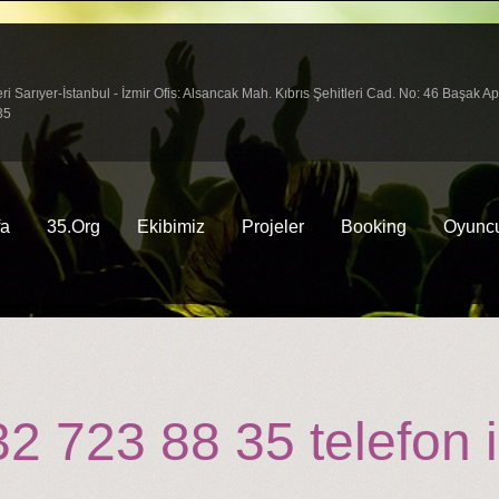
arıyer-İstanbul - İzmir Ofis: Alsancak Mah. Kıbrıs Şehitleri Cad. No: 46 Başak A
35
fa
35.Org
Ekibimiz
Projeler
Booking
Oyuncu
 723 88 35 telefon i