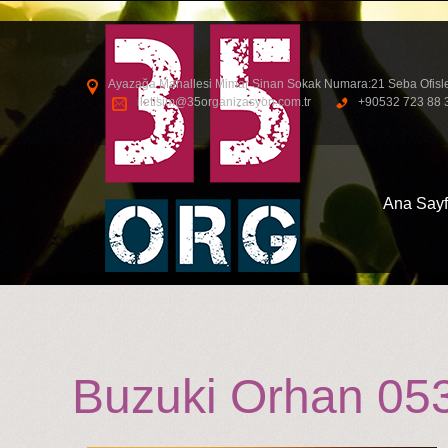
Ayazağa Mahallesi Mimar Sinan Sokak Numara:21 Seba Ofisleri S
iletisim@35organizasyon.com.tr
+90532 723 88 
Ana Say
Buzuki Orhan 0532