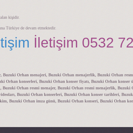
lan kişidir.
tına Türkiye de devam etmektedir.
tişim
İletişim 0532 7
, Buzuki Orhan menajeri, Buzuki Orhan menajerlik, Buzuki Orhan resmi 
ki Orhan konserleri, Buzuki Orhan konser fiyatı, Buzuki Orhan konser 
eli, Buzuki Orhan resmi menajer, Buzuki Orhan resmi menajerlik, Buzuk
ideoları, Buzuki Orhan konserleri, Buzuki Orhan konser tarihleri, Buzuk
 kim, Buzuki Orhan imza günü, Buzuki Orhan konseri, Buzuki Orhan kon