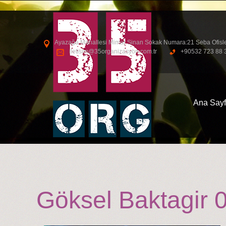
Ayazağa Mahallesi Mimar Sinan Sokak Numara:21 Seba Ofisleri S
iletisim@35organizasyon.com.tr
+90532 723 88 
Ana Say
Göksel Baktagir 0