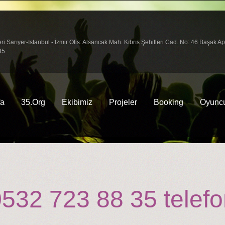
arıyer-İstanbul - İzmir Ofis: Alsancak Mah. Kıbrıs Şehitleri Cad. No: 46 Başak A
35
fa
35.Org
Ekibimiz
Projeler
Booking
Oyuncu
532 723 88 35 telefon