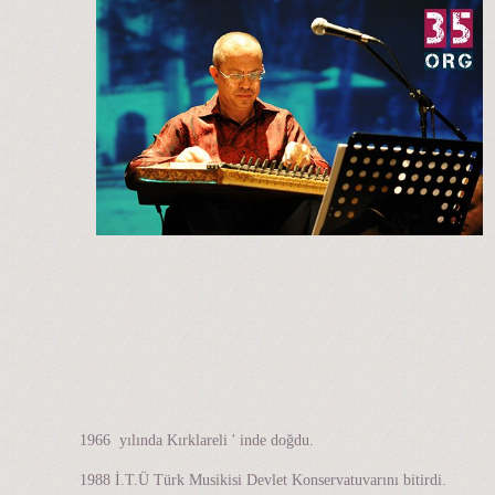
1966 yılında Kırklareli ' inde doğdu.
1988 İ.T.Ü Türk Musikisi Devlet Konservatuvarını bitirdi.