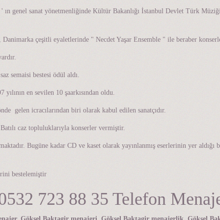
ar ' ın genel sanat yönetmenliğinde Kültür Bakanlığı İstanbul Devlet Türk Müzi
 Danimarka çeşitli eyaletlerinde " Necdet Yaşar Ensemble " ile beraber konserl
ardır.
az semaisi bestesi ödül aldı.
7 yılının en sevilen 10 şaarkısından oldu.
de gelen icracılarından biri olarak kabul edilen sanatçıdır.
Batılı caz topluluklarıyla konserler vermiştir.
aktadır. Bugüne kadar CD ve kaset olarak yayınlanmış eserlerinin yer aldığı bi
ini bestelemiştir
532 723 88 35 Telefon Menaj
enajer, Göksel Baktagir menajeri, Göksel Baktagir menajerlik, Göksel Bakt