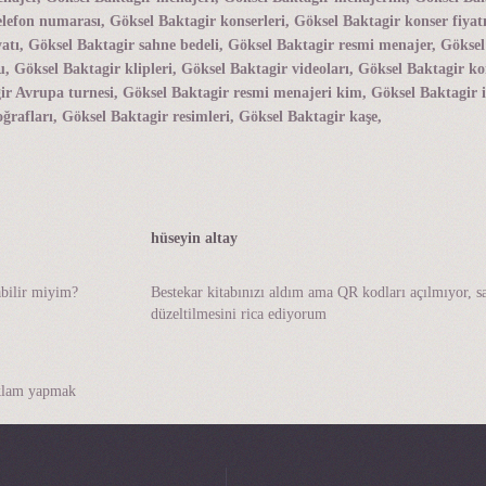
elefon numarası, Göksel Baktagir konserleri, Göksel Baktagir konser fiyat
yatı, Göksel Baktagir sahne bedeli, Göksel Baktagir resmi menajer, Gökse
Göksel Baktagir klipleri, Göksel Baktagir videoları, Göksel Baktagir ko
gir Avrupa turnesi, Göksel Baktagir resmi menajeri kim, Göksel Baktagir
ğrafları, Göksel Baktagir resimleri, Göksel Baktagir kaşe,
hüseyin altay
bilir miyim?
Bestekar kitabınızı aldım ama QR kodları açılmıyor, s
düzeltilmesini rica ediyorum
eklam yapmak