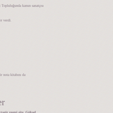
ği Topluluğunda kanun sanatçısı
er verdi.
r nota kitabını da
er
agir resmi site, Göksel