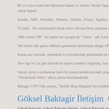
Bir yıl sonra lisans üstü eğitimine başladı ve Tanburi Necdet Yaş
olarak başladı.
Kanada , ABD , Hollanda , Almanya , Belçika , Fransa , İngiltere ,
35 sözlü , 105 enstrümantal olmak üzere 140 tane beste çalışması v
1990 yılında TRT ' de yapılan bir yarışma da " Sazım " adlı Zavil s
Tek kelime adlı şarkısı Milliyet gazetesinin düzenlemiş olduğu 199
Kanun sazı üzerinde, geleneksel icra biçimlerinde günümüzün en ön
New Age ve Caz gibi türlerde de başarılı örnekler sergilemiş, bazı 
Sanatçı ayrıca yayınlanmak üzere bir kanun metodu üzerinde çalışm
"Okyanustaki Sesler" adıyla yayına hazırlamaktadır.
Baktagir, CNN Türk yapımı, "İstiklâl Marşı Belgeseli"nin müzikler
Göksel Baktagir İletişim
0
Göksel Baktagir, Göksel Baktagir iletişim, Göksel Baktagir m