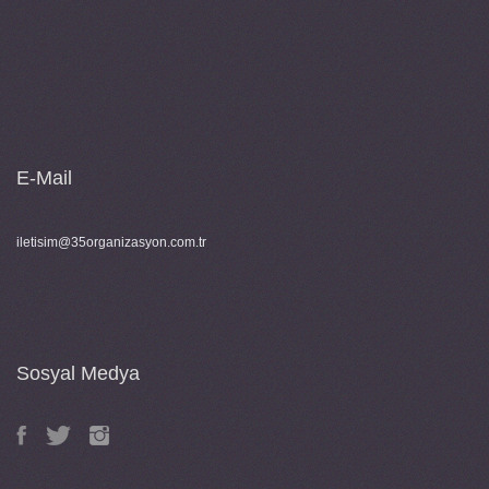
E-Mail
iletisim@35organizasyon.com.tr
Sosyal Medya