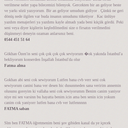
verilmese neler yapa bilecemizi bilenyok. Gercekten bir an geliyor beste
ve yarkı sözü yazıyorum. Bir an geliyor umudum gidiyor . Çünkü ne geri
dönüş nede ilgilen var buda insanın umudunu tüketiyor . Kac ünlüye
yazdım menajerleri ya yazdımı kayle almadı yada beni küçük gördü. Peki
seni veya diyer kişilerin keşfedilmedini size o firsatın verilmedini
düşünmeyi deneyin ozaman anlarsınız beni.
0544 451 51 64
Gökhan Özen'in seni çok çok çok çok seviyorum �ok yakında İstanbul'a
bekliyorum konserden İnşallah İstanbul'da olur
Fatma alma
Gokhan abi seni cok sewiyorum Lutfen bana cvb verr seni cok
sewiyorum canini bana ver desen hic dusunmeden sana veririm annemin
olusunu goreyim ki vallaha seni cok sewiyorumm Benim canim yaniyor
niye mi sen varsinn bu hayatta benim.icin ama ben senin icin yokum
canim cok yaniyorr lutfen bana cvb ver lutfennnnn
FATMA saban
Slm ben FATMA öğretmenim beni şov gibiden kanal da ye içecek