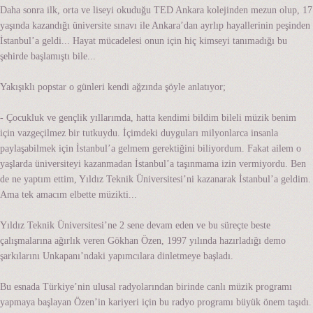
Daha sonra ilk, orta ve liseyi okuduğu TED Ankara kolejinden mezun olup, 17
yaşında kazandığı üniversite sınavı ile Ankara’dan ayrlıp hayallerinin peşinden
İstanbul’a geldi... Hayat mücadelesi onun için hiç kimseyi tanımadığı bu
şehirde başlamıştı bile...
Yakışıklı popstar o günleri kendi ağzında şöyle anlatıyor;
- Çocukluk ve gençlik yıllarımda, hatta kendimi bildim bileli müzik benim
için vazgeçilmez bir tutkuydu. İçimdeki duyguları milyonlarca insanla
paylaşabilmek için İstanbul’a gelmem gerektiğini biliyordum. Fakat ailem o
yaşlarda üniversiteyi kazanmadan İstanbul’a taşınmama izin vermiyordu. Ben
de ne yaptım ettim, Yıldız Teknik Üniversitesi’ni kazanarak İstanbul’a geldim.
Ama tek amacım elbette müzikti...
Yıldız Teknik Üniversitesi’ne 2 sene devam eden ve bu süreçte beste
çalışmalarına ağırlık veren Gökhan Özen, 1997 yılında hazırladığı demo
şarkılarını Unkapanı’ndaki yapımcılara dinletmeye başladı.
Bu esnada Türkiye’nin ulusal radyolarından birinde canlı müzik programı
yapmaya başlayan Özen’in kariyeri için bu radyo programı büyük önem taşıdı.