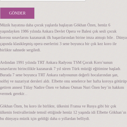
Müzik hayatına daha çocuk yaşlarda başlayan Gökhan Özen, henüz 6
yaşındayken 1986 yılında Ankara Devlet Opera ve Balesi çok sesli çocuk
korosu sınavlarını kazanarak ilk başarılarından birine imza atmıştı bile.. Dünya
çapında klasikleşmiş opera eserlerini 3 sene boyunca bir çok kez koro ile
birlikte sahnede sergiledi.
Ardından 1991 yılında TRT Ankara Radyosu TSM Çocuk Koro’sunun
sınavlarını birincilikle kazanarak 7 yıl süren Türk müziği eğitimine başladı.
Burada 7 sene boyunca TRT Ankara radyosunun değerli hocalarından şan,
solfej ve nazariyat dersleri aldı. Elbette onu senelerce her hafta koroya götürüp
getiren annesi Tülay Nadire Özen ve babası Osman Nuri Özen bey’in hakkını
vermek gerekir...
Gökhan Özen, bu koro ile birlikte, ülkesini Fransa ve Rusya gibi bir çok
ülkenin festivallerinde temsil ettiğinde henüz 12 yaşında idi Elbette Gökhan’ın
bu dünyaya müzik için geldiği daha o yıllardan belliydi.